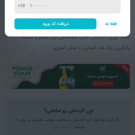
چشم هایش را می چسبانیم. روی آخرین دایره شکل پیتزا را با
+98
ماژیک کشیده و روی بدن و دست هایش می چسبانیم.
فعلا نه
دریافت کد ورود
اهداف کاردستی
دست ورزی، افزایش تمرکز، هماهنگی بین چشم و دست،
یادگیری رنگ ها، آشنایی با شغل آشپزی
این کاردستی رو ساختی؟
اگر شما و کودکتون این کاردستی رو ساختید، میتونید عکسش رو برای ما
بفرستید
ارسال عکس