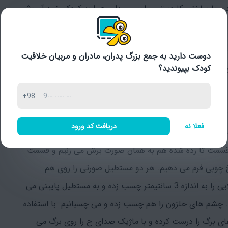
د و با ساختن کاردستی حلزون صدای ح را به کودک خود آموزش
دوست دارید به جمع بزرگ پدران، مادران و مربیان خلاقیت
کودک بپیوندید؟
چسب، قیچی، کاغذ رنگی، چشم متحرک، سیخ چوبی، ماژیک مستطیل سبز 11*12 سانتیمتر مستطیل زرد 3*21 سانتیمتر 2
+98
فعلا نه
دریافت کد ورود
تطیل زرد را از وسط تا زده و قسمت انتها را از دو طرف به
 کنیم، سپس از قسمت تا زده شده هم به همان صورت برش می زنیم و قسمت
یخ چوبی فرم می دهیم. هر دو مستطیل صورتی را روی هم
گذاشته و دور سیخ چوبی می پیچانیم و انتهای مستطیل بالایی را به اندازه 3 سانتیمتر چسب زده و به مستطیل پایینی می
 چشم های حلزون را هم چسب زده و می چسبانیم. با استفاده
ای برگ را درست کرده و با ماژیک صدای ح را روی برگ می